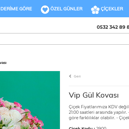
DERİME GÖRE
ÖZEL GÜNLER
ÇİÇEKLER
0532 342 89 
vası
Geri
Vip Gül Kovası
Çiçek Fiyatlarımıza KDV değildi
21:00 saatleri arasında yapılı
göre farklılıklar olabilir. - Ç
Çiçek Kodu :
2900