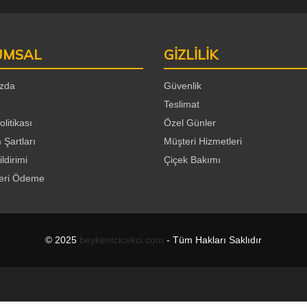
UMSAL
GİZLİLİK
zda
Güvenlik
Teslimat
olitikası
Özel Günler
 Şartları
Müşteri Hizmetleri
ildirimi
Çiçek Bakımı
Geri Ödeme
© 2025
beykentcicekci.com
- Tüm Hakları Saklıdır