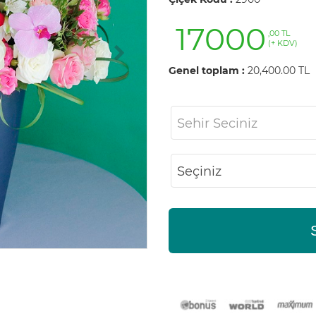
17000
,00 TL
(+ KDV)
Genel toplam :
20,400.00 TL
Sehir Seciniz
Seçiniz